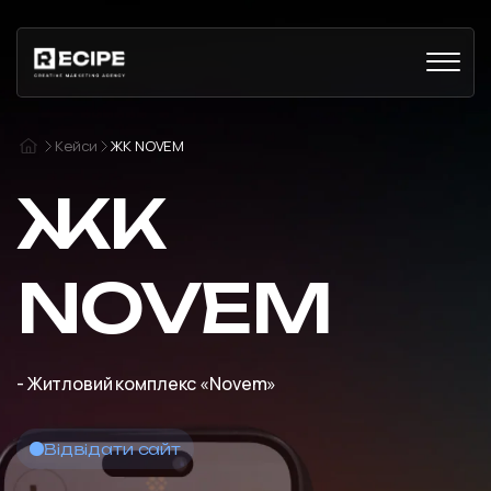
Кейси
ЖК NOVEM
ЖК
NOVEM
- Житловий комплекс «Novem»
Відвідати сайт