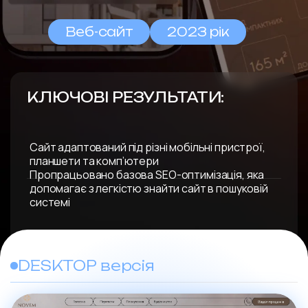
Веб-сайт
2023 рік
КЛЮЧОВІ РЕЗУЛЬТАТИ:
Сайт адаптований під різні мобільні пристрої,
планшети та комп’ютери
Пропрацьовано базова SEO-оптимізація, яка
допомагає з легкістю знайти сайт в пошуковій
системі
DESKTOP версія