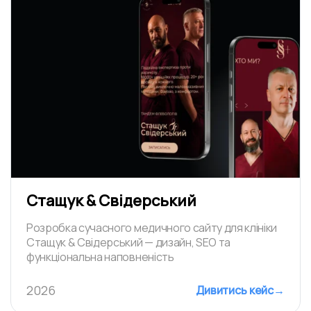
Стащук & Свідерський
Розробка сучасного медичного сайту для клініки
Стащук & Свідерський — дизайн, SEO та
функціональна наповненість
2026
Дивитись кейс
→